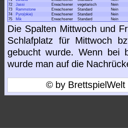
72
Jassi
Erwachsener
vegetarisch
Nein
73
Rammstone
Erwachsener
Standard
Nein
74
Pyro(okie)
Erwachsener
Standard
Nein
75
Mik
Erwachsener
Standard
Nein
Die Spalten Mittwoch und Fr
Schlafplatz für Mittwoch b
gebucht wurde. Wenn bei be
wurde man auf die Nachrücker
© by BrettspielWel