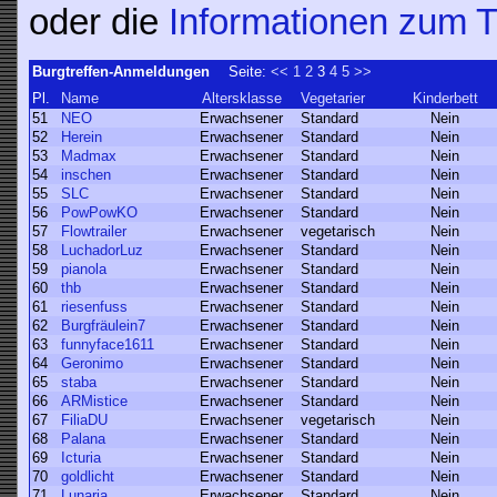
oder die
Informationen zum T
Burgtreffen-Anmeldungen
Seite:
<<
1
2
3
4
5
>>
Pl.
Name
Altersklasse
Vegetarier
Kinderbett
51
NEO
Erwachsener
Standard
Nein
52
Herein
Erwachsener
Standard
Nein
53
Madmax
Erwachsener
Standard
Nein
54
inschen
Erwachsener
Standard
Nein
55
SLC
Erwachsener
Standard
Nein
56
PowPowKO
Erwachsener
Standard
Nein
57
Flowtrailer
Erwachsener
vegetarisch
Nein
58
LuchadorLuz
Erwachsener
Standard
Nein
59
pianola
Erwachsener
Standard
Nein
60
thb
Erwachsener
Standard
Nein
61
riesenfuss
Erwachsener
Standard
Nein
62
Burgfräulein7
Erwachsener
Standard
Nein
63
funnyface1611
Erwachsener
Standard
Nein
64
Geronimo
Erwachsener
Standard
Nein
65
staba
Erwachsener
Standard
Nein
66
ARMistice
Erwachsener
Standard
Nein
67
FiliaDU
Erwachsener
vegetarisch
Nein
68
Palana
Erwachsener
Standard
Nein
69
Icturia
Erwachsener
Standard
Nein
70
goldlicht
Erwachsener
Standard
Nein
71
Lunaria
Erwachsener
Standard
Nein