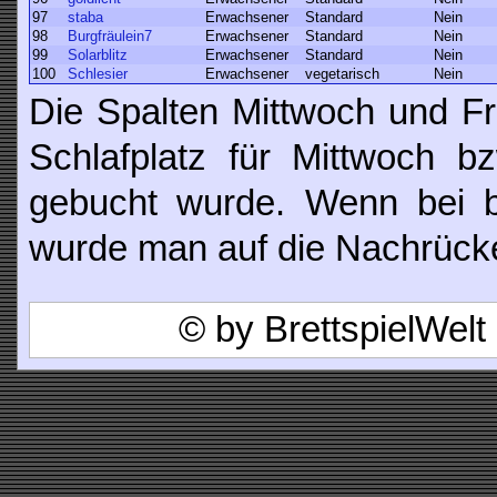
97
staba
Erwachsener
Standard
Nein
98
Burgfräulein7
Erwachsener
Standard
Nein
99
Solarblitz
Erwachsener
Standard
Nein
100
Schlesier
Erwachsener
vegetarisch
Nein
Die Spalten Mittwoch und Fr
Schlafplatz für Mittwoch b
gebucht wurde. Wenn bei be
wurde man auf die Nachrücker
© by BrettspielWel