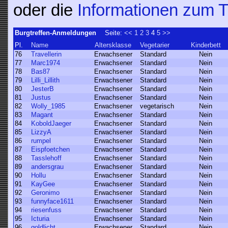
oder die
Informationen zum T
Burgtreffen-Anmeldungen
Seite:
<<
1
2
3
4
5
>>
Pl.
Name
Altersklasse
Vegetarier
Kinderbett
76
Travellerin
Erwachsener
Standard
Nein
77
Marc1974
Erwachsener
Standard
Nein
78
Bas87
Erwachsener
Standard
Nein
79
Lilli_Lillith
Erwachsener
Standard
Nein
80
JesterB
Erwachsener
Standard
Nein
81
Justus
Erwachsener
Standard
Nein
82
Wolly_1985
Erwachsener
vegetarisch
Nein
83
Magant
Erwachsener
Standard
Nein
84
KoboldJaeger
Erwachsener
Standard
Nein
85
LizzyA
Erwachsener
Standard
Nein
86
rumpel
Erwachsener
Standard
Nein
87
Eispfoetchen
Erwachsener
Standard
Nein
88
Tasslehoff
Erwachsener
Standard
Nein
89
andersgrau
Erwachsener
Standard
Nein
90
Hollu
Erwachsener
Standard
Nein
91
KayGee
Erwachsener
Standard
Nein
92
Geronimo
Erwachsener
Standard
Nein
93
funnyface1611
Erwachsener
Standard
Nein
94
riesenfuss
Erwachsener
Standard
Nein
95
Icturia
Erwachsener
Standard
Nein
96
goldlicht
Erwachsener
Standard
Nein