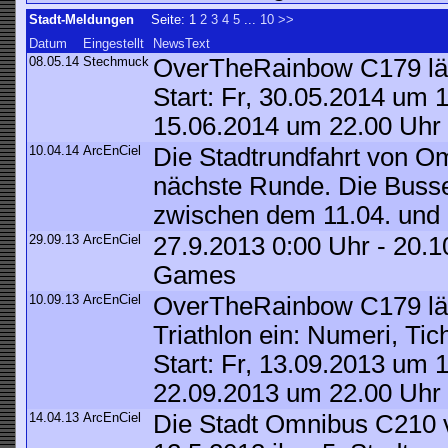
Stadt-Meldungen
Seite:
1
2
3
4
5
...
10
>>
Datum
Eingestellt
NewsText
08.05.14
Stechmuck
OverTheRainbow C179 lädt
Start: Fr, 30.05.2014 um 
15.06.2014 um 22.00 Uhr
10.04.14
ArcEnCiel
Die Stadtrundfahrt von Om
nächste Runde. Die Busse
zwischen dem 11.04. und 
29.09.13
ArcEnCiel
27.9.2013 0:00 Uhr - 20.1
Games
10.09.13
ArcEnCiel
OverTheRainbow C179 lä
Triathlon ein: Numeri, Ti
Start: Fr, 13.09.2013 um 
22.09.2013 um 22.00 Uhr
14.04.13
ArcEnCiel
Die Stadt Omnibus C210 v