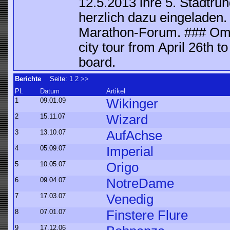
12.5.2013 ihre 5. Stadtrund
herzlich dazu eingeladen.
Marathon-Forum. ### Omni
city tour from April 26th t
board.
Berichte
Seite:
1
2
>>
Pl.
Datum
Artikel
1
09.01.09
Wikinger
2
15.11.07
Wizard
3
13.10.07
AufAchse
4
05.09.07
Imperial
5
10.05.07
Origo
6
09.04.07
NotreDame
7
17.03.07
Venedig
8
07.01.07
Finstere Flure
9
17.12.06