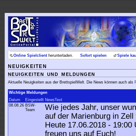
Online Spielclient
herunterladen.
Sofort spielen
Spiele ka
NEUIGKEITEN
NEUIGKEITEN UND MELDUNGEN
Aktuelle Neuigkeiten aus der BrettspielWelt. Die News können auch als
Wichtige Meldungen
Datum
Eingestellt
NewsText
08.08.26
BSW-
Wie jedes Jahr, unser wu
Team
auf der Marienburg in Zel
Heute 17.06.2018 - 19:00
freuen uns auf Euch!