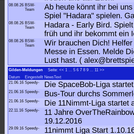
08.08.26
BSW-
Ab heute könnt ihr bei un
Team
Spiel "Hadara" spielen. G
08.08.26
BSW-
Hadara - Early Bird. Spiel
Team
früh und ihr bekommt ein I
08.08.26
BSW-
Wir brauchen Dich! Helfer 
Team
Messe in Essen. Melde Dic
Lust hast. ( alex@brettspie
Gilden-Meldungen
Seite:
<<
1
...
5
6
7
8
9
...
11
>>
Datum
Eingestellt
NewsText
21.06.16
Speedy-
Die SpaceBob-Liga starte
21.06.16
Speedy-
Bus-Tour durchs Sommerlo
21.06.16
Speedy-
Die 11Nimmt-Liga startet 
22.11.16
Speedy-
11 Jahre OverTheRainbow
19.12.2016
29.09.16
Speedy-
11nimmt Liga Start 1.10.1