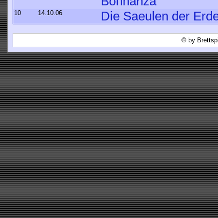
Bohnanza
10
14.10.06
Die Saeulen der Erd
© by Brettsp