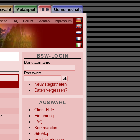
Hilfe
uswahl
MetaSpiel
Gemeinschaft
tseite
FAQ
Forum
Sitemap
Impressum
BSW-LOGIN
Benutzername
Passwort
Neu? Registrieren!
Daten vergessen?
AUSWAHL
Client-Hilfe
Einführung
14,
FAQ
Kommandos
SiteMap
Spielanleitungen