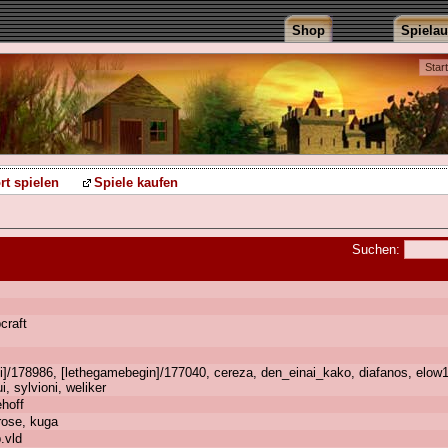
Shop
Spiela
Star
rt spielen
Spiele kaufen
Suchen:
bcraft
vi]/178986, [lethegamebegin]/177040, cereza, den_einai_kako, diafanos, elow
, sylvioni, weliker
ehoff
rose, kuga
.vld