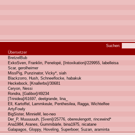
Suchen:
Übersetzer
BretzelBub
ExkoSven, Franklin, Penelopé, [Intoxikation]/229955, labelleisa
Scar, gerolheimer
MissPig, Punzinator, Vicky*, siah
Blackzorro, Hush, Schneeflocke, habakuk
Heckebock, [Knallerbs]/30681
Ceryon, Nessi
Rondra, [Galibor]/49234
[Trinidea]/61697, deelgrande, lina_
Ell, Kartoffel, Lammkeule, Penthesilea, Ragga, Wichtelfee
ArtyFowly
BigSister, MinnieM, leo-neo
Der_P, Muuuuuuh, [Sveni]/25776, obereulengott, rincewind*
Ana1984, Aranes, Gummibärle, bina1975, nicatane
Galapagos, Gloppy, Hoveling, Superboer, Suzan, araminta