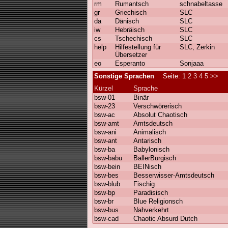
rm
Rumantsch
schnabeltasse
gr
Griechisch
SLC
da
Dänisch
SLC
iw
Hebräisch
SLC
cs
Tschechisch
SLC
help
Hilfestellung für
SLC, Zerkin
Übersetzer
eo
Esperanto
Sonjaaa
Sonstige Sprachen
Seite:
1
2
3
4
5
>>
Kürzel
Sprache
bsw-01
Binär
bsw-23
Verschwörerisch
bsw-ac
Absolut Chaotisch
bsw-amt
Amtsdeutsch
bsw-ani
Animalisch
bsw-ant
Antarisch
bsw-ba
Babylonisch
bsw-babu
BallerBurgisch
bsw-bein
BEINisch
bsw-bes
Besserwisser-Amtsdeutsch
bsw-blub
Fischig
bsw-bp
Paradisisch
bsw-br
Blue Religionsch
bsw-bus
Nahverkehrt
bsw-cad
Chaotic Absurd Dutch