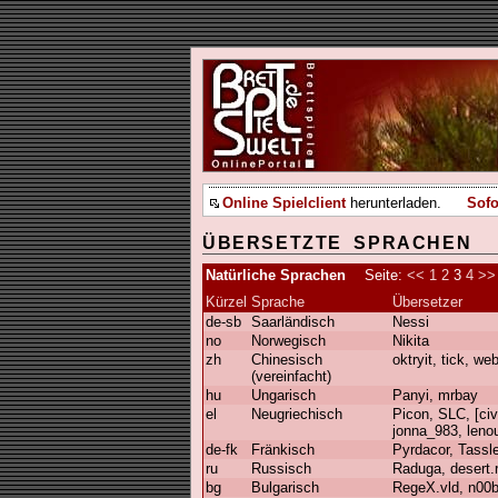
Online Spielclient
herunterladen.
Sofo
ÜBERSETZTE SPRACHEN
Natürliche Sprachen
Seite:
<<
1
2
3
4
>>
Kürzel
Sprache
Übersetzer
de-sb
Saarländisch
Nessi
no
Norwegisch
Nikita
zh
Chinesisch
oktryit, tick, we
(vereinfacht)
hu
Ungarisch
Panyi, mrbay
el
Neugriechisch
Picon, SLC, [ci
jonna_983, lenoui
de-fk
Fränkisch
Pyrdacor, Tassl
ru
Russisch
Raduga, desert.
bg
Bulgarisch
RegeX.vld, n00b