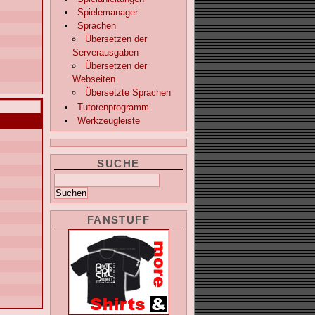
Spielemanager
Sprachen
Übersetzen der
Serverausgaben
Übersetzen der
Webseiten
Übersetzte Sprachen
Tutorenprogramm
Werkzeugleiste
SUCHE
FANSTUFF