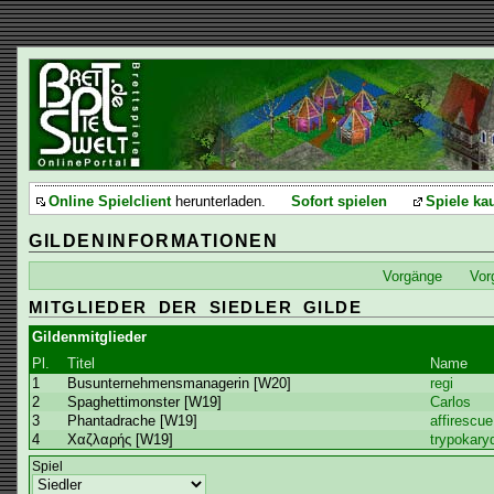
Online Spielclient
herunterladen.
Sofort spielen
Spiele ka
GILDENINFORMATIONEN
Vorgänge
Vor
MITGLIEDER DER SIEDLER GILDE
Gildenmitglieder
Pl.
Titel
Name
1
Busunternehmensmanagerin [W20]
regi
2
Spaghettimonster [W19]
Carlos
3
Phantadrache [W19]
affirescue
4
Χαζλαρής [W19]
trypokary
Spiel