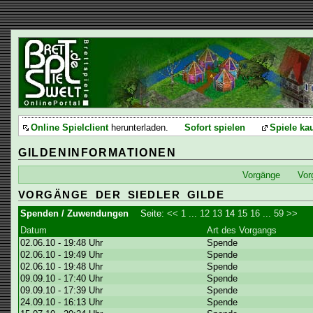
Online Spielclient
herunterladen.
Sofort spielen
Spiele ka
GILDENINFORMATIONEN
Vorgänge
Vor
VORGÄNGE DER SIEDLER GILDE
Spenden / Zuwendungen
Seite:
<<
1
...
12
13
14
15
16
...
59
>>
Datum
Art des Vorgangs
02.06.10 - 19:48 Uhr
Spende
02.06.10 - 19:49 Uhr
Spende
02.06.10 - 19:48 Uhr
Spende
09.09.10 - 17:40 Uhr
Spende
09.09.10 - 17:39 Uhr
Spende
24.09.10 - 16:13 Uhr
Spende