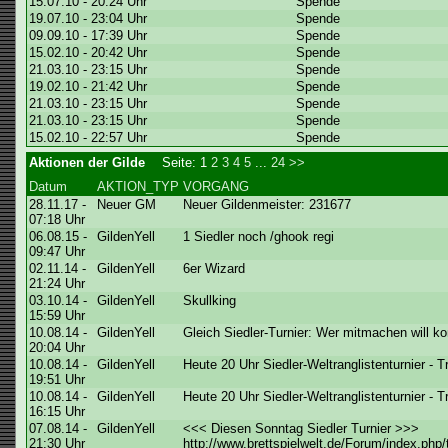
15.07.10 - 20:24 Uhr
Spende
19.07.10 - 23:04 Uhr
Spende
09.09.10 - 17:39 Uhr
Spende
15.02.10 - 20:42 Uhr
Spende
21.03.10 - 23:15 Uhr
Spende
19.02.10 - 21:42 Uhr
Spende
21.03.10 - 23:15 Uhr
Spende
21.03.10 - 23:15 Uhr
Spende
15.02.10 - 22:57 Uhr
Spende
Aktionen der Gilde
Seite:
1
2
3
4
5
...
24
>>
Datum
AKTION_TYP
VORGANG
28.11.17 -
Neuer GM
Neuer Gildenmeister: 231677
07:18 Uhr
06.08.15 -
GildenYell
1 Siedler noch /ghook regi
09:47 Uhr
02.11.14 -
GildenYell
6er Wizard
21:24 Uhr
03.10.14 -
GildenYell
Skullking
15:59 Uhr
10.08.14 -
GildenYell
Gleich Siedler-Turnier: Wer mitmachen will k
20:04 Uhr
10.08.14 -
GildenYell
Heute 20 Uhr Siedler-Weltranglistenturnier - 
19:51 Uhr
10.08.14 -
GildenYell
Heute 20 Uhr Siedler-Weltranglistenturnier - 
16:15 Uhr
07.08.14 -
GildenYell
<<< Diesen Sonntag Siedler Turnier >>>
21:30 Uhr
http://www.brettspielwelt.de/Forum/index.php