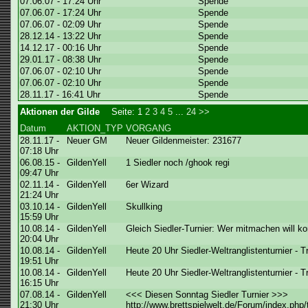
07.06.07 - 17:24 Uhr
Spende
07.06.07 - 17:24 Uhr
Spende
07.06.07 - 02:09 Uhr
Spende
28.12.14 - 13:22 Uhr
Spende
14.12.17 - 00:16 Uhr
Spende
29.01.17 - 08:38 Uhr
Spende
07.06.07 - 02:10 Uhr
Spende
07.06.07 - 02:10 Uhr
Spende
28.11.17 - 16:41 Uhr
Spende
Aktionen der Gilde
Seite:
1
2
3
4
5
...
24
>>
Datum
AKTION_TYP
VORGANG
28.11.17 -
Neuer GM
Neuer Gildenmeister: 231677
07:18 Uhr
06.08.15 -
GildenYell
1 Siedler noch /ghook regi
09:47 Uhr
02.11.14 -
GildenYell
6er Wizard
21:24 Uhr
03.10.14 -
GildenYell
Skullking
15:59 Uhr
10.08.14 -
GildenYell
Gleich Siedler-Turnier: Wer mitmachen will k
20:04 Uhr
10.08.14 -
GildenYell
Heute 20 Uhr Siedler-Weltranglistenturnier - 
19:51 Uhr
10.08.14 -
GildenYell
Heute 20 Uhr Siedler-Weltranglistenturnier - 
16:15 Uhr
07.08.14 -
GildenYell
<<< Diesen Sonntag Siedler Turnier >>>
21:30 Uhr
http://www.brettspielwelt.de/Forum/index.php