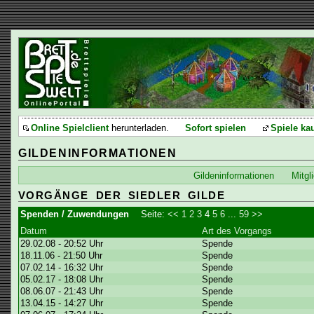
Online Spielclient
herunterladen.
Sofort spielen
Spiele ka
GILDENINFORMATIONEN
Gildeninformationen
Mitgl
VORGÄNGE DER SIEDLER GILDE
Spenden / Zuwendungen
Seite:
<<
1
2
3
4
5
6
...
59
>>
Datum
Art des Vorgangs
29.02.08 - 20:52 Uhr
Spende
18.11.06 - 21:50 Uhr
Spende
07.02.14 - 16:32 Uhr
Spende
05.02.17 - 18:08 Uhr
Spende
08.06.07 - 21:43 Uhr
Spende
13.04.15 - 14:27 Uhr
Spende