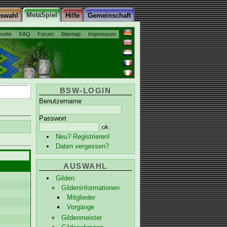
MetaSpiel
uswahl
Hilfe
Gemeinschaft
tseite
FAQ
Forum
Sitemap
Impressum
BSW-LOGIN
Benutzername
Passwort
Neu? Registrieren!
Daten vergessen?
AUSWAHL
Gilden
Gildeninformationen
Mitglieder
Vorgänge
Gildenmeister