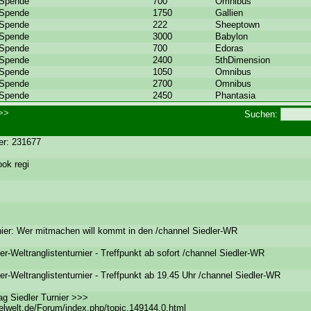
Spende
700
Omnibus
Spende
1750
Gallien
Spende
222
Sheeptown
Spende
3000
Babylon
Spende
700
Edoras
Spende
2400
5thDimension
Spende
1050
Omnibus
Spende
2700
Omnibus
Spende
2450
Phantasia
>>
Suchen:
er: 231677
ook regi
nier: Wer mitmachen will kommt in den /channel Siedler-WR
er-Weltranglistenturnier - Treffpunkt ab sofort /channel Siedler-WR
er-Weltranglistenturnier - Treffpunkt ab 19.45 Uhr /channel Siedler-WR
g Siedler Turnier >>>
ielwelt.de/Forum/index.php/topic,149144.0.html