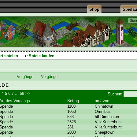
Shop
Spiela
Star
rt spielen
Spiele kaufen
Vorgänge
Vorgänge
LDE
3
4
5
6
7
...
59
>>
Suchen:
Art des Vorgangs
Betrag
an / von
Spende
1100
Chinatown
Spende
1050
Omnibus
Spende
583
5thDimension
Spende
2525
VillaKunterbunt
Spende
281
VillaKunterbunt
Spende
2000
Sheeptown