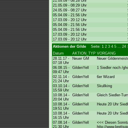
21.05.09 - 08:28 Uhr
21.05.09 - 08:29 Uhr
24.05.09 - 08:27 Uhr
05.04.09 - 21:56 Uhr
17.03.09 - 20:12 Uhr
05.04.09 - 21:56 Uhr
05.04.09 - 21:56 Uhr
17.03.09 - 20:12 Uhr
17.03.09 - 20:12 Uhr
Aktionen der Gilde
Seite:
1
2
3
4
5
...
24
Datum
AKTION_TYP
VORGANG
28.11.17 -
Neuer GM
Neuer Gildenmeist
07:18 Uhr
06.08.15 -
GildenYell
1 Siedler noch /gh
09:47 Uhr
02.11.14 -
GildenYell
6er Wizard
21:24 Uhr
03.10.14 -
GildenYell
Skullking
15:59 Uhr
10.08.14 -
GildenYell
Gleich Siedler-Tur
20:04 Uhr
10.08.14 -
GildenYell
Heute 20 Uhr Siedl
19:51 Uhr
10.08.14 -
GildenYell
Heute 20 Uhr Siedl
16:15 Uhr
07.08.14 -
GildenYell
<<< Diesen Sonnta
21:30 Uhr
http://www.brettsp