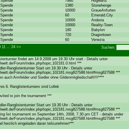
Spende
7980
Hogwarts
Spende
1380
Stonehenge
Spende
10000
GraueAnfurten
Spende
60
Emerald.City
Spende
10000
Andoria
Spende
10000
Reality-Town
Spende
180
Babylon
Spende
720
Dragontown
Spende
60
Venezia
0
11
...
24
>>
Suchen:
istenturnier findet am 14.9.2008 um 19.30 Uhr statt - Details unter
elwelt.de/Forum/index.php/topic,102181.0.html ***
dler-Ranglistenturnier Start um 19.30 Uhr - Details unter
ielwelt.de/Forum/index.php/topic,102181.msg827588.html#msg827588 ***
n auch Armfelder und Siedler ohne Gildenmitgliedschaft!!!!****
res 6. Ranglistenturniers sind Lollek
invited to join the tournament ***
dler-Ranglistenturnier Start um 19.30 Uhr - Details unter
ielwelt.de/Forum/index.php/topic,102181.msg827588.html#msg827588 ***
nking list tournament on September 14th, 2008, 7.30 pm CET - details under
ielwelt.de/Forum/index.php/topic,102181.msg827588.html#msg827588 ***
nd herzlich eingeladen daran teilzunehmen***