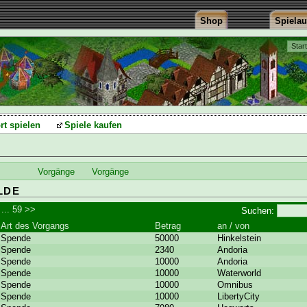
Shop
Spiela
Star
rt spielen
Spiele kaufen
Vorgänge
Vorgänge
LDE
...
59
>>
Suchen:
Art des Vorgangs
Betrag
an / von
Spende
50000
Hinkelstein
Spende
2340
Andoria
Spende
10000
Andoria
Spende
10000
Waterworld
Spende
10000
Omnibus
Spende
10000
LibertyCity