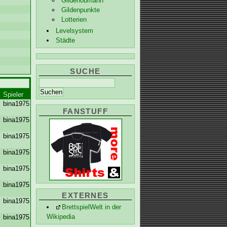
Gildenobmann
Gildenpunkte
Lotterien
Levelsystem
Städte
SUCHE
Spieler
bina1975
FANSTUFF
bina1975
bina1975
bina1975
bina1975
bina1975
EXTERNES
bina1975
BrettspielWelt in der
Wikipedia
bina1975