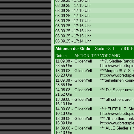
03.09.25 - 17:20 Uhr
03.09.25 - 17:19 Uhr
03.09.25 - 17:19 Uhr
03.09.25 - 17:18 Uhr
03.09.25 - 17:17 Uhr
03.09.25 - 17:16 Uhr
03.09.25 - 17:15 Uhr
03.09.25 - 17:15 Uhr
03.09.25 - 17:14 Uhr
Aktionen der Gilde
Seite:
<<
1
...
7
8
9
1
Datum
AKTION_TYP
VORGANG
11.09.08 -
GildenYell
***7. Siedler-Rangl
23:55 Uhr
http://www.brettspi
13.09.08 -
GildenYell
***Morgen !!! 7. Sie
08:23 Uhr
http://www.brettsp
11.09.08 -
GildenYell
***teilnehmen könne
23:55 Uhr
24.08.08 -
GildenYell
*** Die Sieger unse
21:52 Uhr
13.09.08 -
GildenYell
*** all settlers are 
16:10 Uhr
14.09.08 -
GildenYell
***HEUTE !!! 7. Sie
10:13 Uhr
http://www.brettsp
13.09.08 -
GildenYell
*** 7th settlers-ra
16:09 Uhr
http://www.brettsp
14.09.08 -
GildenYell
*** ALLE Siedler si
10:13 Uhr