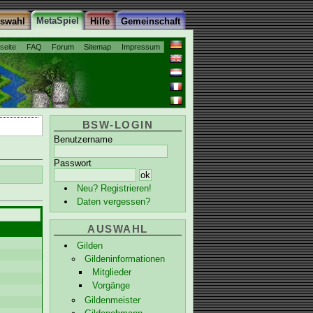
MetaSpiel
uswahl
Hilfe
Gemeinschaft
tseite
FAQ
Forum
Sitemap
Impressum
BSW-LOGIN
Benutzername
Passwort
Neu? Registrieren!
Daten vergessen?
AUSWAHL
Gilden
Gildeninformationen
Mitglieder
Vorgänge
Gildenmeister