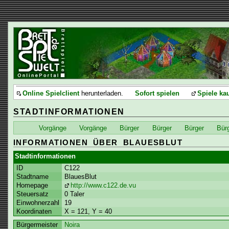
Online Spielclient
herunterladen.
Sofort spielen
Spiele ka
STADTINFORMATIONEN
Vorgänge
Vorgänge
Bürger
Bürger
Bürger
Bür
INFORMATIONEN ÜBER BLAUESBLUT
Stadtinformationen
ID
C122
Stadtname
BlauesBlut
Homepage
http://www.c122.de.vu
Steuersatz
0 Taler
Einwohnerzahl
19
Koordinaten
X = 121, Y = 40
Bürgermeister
Noira