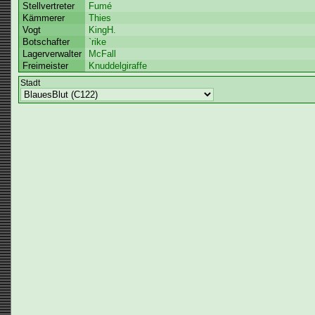
Stellvertreter
Fumé
Kämmerer
Thies
Vogt
KingH.
Botschafter
`rike
Lagerverwalter
McFall
Freimeister
Knuddelgiraffe
Stadt