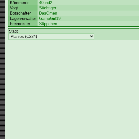
Kämmerer
40und2
Vogt
Süchtiger
Botschafter
DasOmen
Lagerverwalter
GameGirl19
Freimeister
Süppchen
Stadt