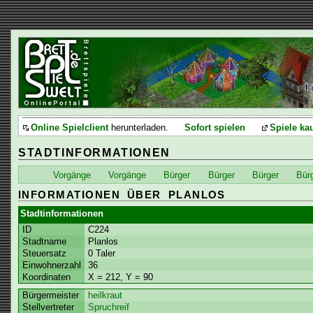
Online Spielclient
herunterladen.
Sofort spielen
Spiele ka
STADTINFORMATIONEN
Vorgänge
Vorgänge
Bürger
Bürger
Bürger
Bür
INFORMATIONEN ÜBER PLANLOS
Stadtinformationen
ID
C224
Stadtname
Planlos
Steuersatz
0 Taler
Einwohnerzahl
36
Koordinaten
X = 212, Y = 90
Bürgermeister
heilkraut
Stellvertreter
Spruchreif