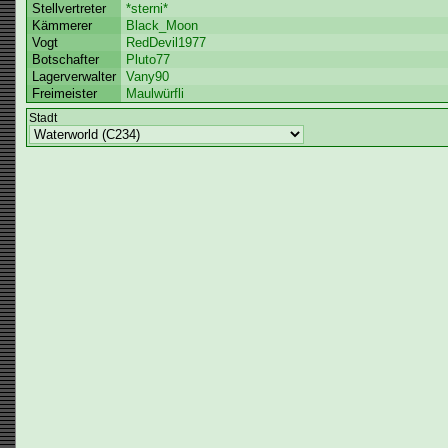
Stellvertreter
*sterni*
Kämmerer
Black_Moon
Vogt
RedDevil1977
Botschafter
Pluto77
Lagerverwalter
Vany90
Freimeister
Maulwürfli
Stadt