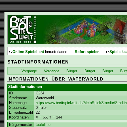
Online Spielclient
herunterladen.
Sofort spielen
Spiele ka
STADTINFORMATIONEN
Vorgänge
Vorgänge
Bürger
Bürger
Bürger
Bür
INFORMATIONEN ÜBER WATERWORLD
Stadtinformationen
ID
C234
Stadtname
Waterworld
Homepage
https://www.brettspielwelt.de/MetaSpiel/Staedte/Stadti
Steuersatz
0 Taler
Einwohnerzahl
22
Koordinaten
X = 66, Y = 144
Bürgermeister
teufelline