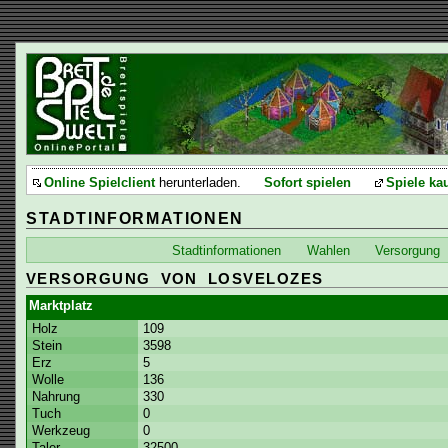
Online Spielclient
herunterladen.
Sofort spielen
Spiele ka
STADTINFORMATIONEN
Stadtinformationen
Wahlen
Versorgung
VERSORGUNG VON LOSVELOZES
Marktplatz
Holz
109
Stein
3598
Erz
5
Wolle
136
Nahrung
330
Tuch
0
Werkzeug
0
Taler
32500