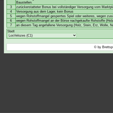
Baustellen.
3
zurückerstatteter Bonus bei vollständiger Versorgung vom Marktpla
4
Versorgung aus dem Lager, kein Bonus
5
wegen Rohstoffmangel gesperrtes Spiel oder weiteres, wegen zusä
6
wegen Rohstoffmangel an der Börse nachgekaufte Rohstoffe (Holz
7
an diesem Tag angefallene Versorgung (Holz, Stein, Erz, Wolle, N
Stadt
© by Brettsp