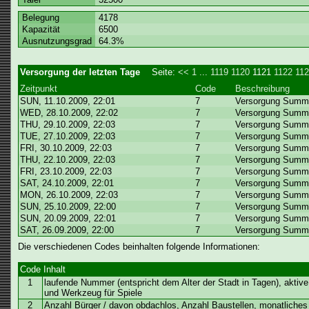
Belegung
4178
Kapazität
6500
Ausnutzungsgrad
64.3%
Versorgung der letzten Tage
Seite:
<<
1
...
1119
1120
1121
1122
11
Zeitpunkt
Code
Beschreibung
SUN, 11.10.2009, 22:01
7
Versorgung Summe/
WED, 28.10.2009, 22:02
7
Versorgung Summe/
THU, 29.10.2009, 22:03
7
Versorgung Summe/
TUE, 27.10.2009, 22:03
7
Versorgung Summe/
FRI, 30.10.2009, 22:03
7
Versorgung Summe/
THU, 22.10.2009, 22:03
7
Versorgung Summe/
FRI, 23.10.2009, 22:03
7
Versorgung Summe/
SAT, 24.10.2009, 22:01
7
Versorgung Summe/
MON, 26.10.2009, 22:03
7
Versorgung Summe/
SUN, 25.10.2009, 22:00
7
Versorgung Summe/
SUN, 20.09.2009, 22:01
7
Versorgung Summe/
SAT, 26.09.2009, 22:00
7
Versorgung Summe/
Die verschiedenen Codes beinhalten folgende Informationen:
Code
Inhalt
1
laufende Nummer (entspricht dem Alter der Stadt in Tagen), aktiv
und Werkzeug für Spiele
2
Anzahl Bürger / davon obdachlos, Anzahl Baustellen, monatlich