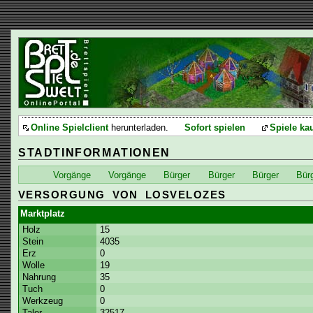
Online Spielclient
herunterladen.
Sofort spielen
Spiele ka
STADTINFORMATIONEN
Vorgänge
Vorgänge
Bürger
Bürger
Bürger
Bür
VERSORGUNG VON LOSVELOZES
Marktplatz
Holz
15
Stein
4035
Erz
0
Wolle
19
Nahrung
35
Tuch
0
Werkzeug
0
Taler
32517