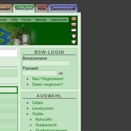
MetaSpiel
uswahl
Hilfe
Gemeinschaft
tseite
FAQ
Forum
Sitemap
Impressum
BSW-LOGIN
Benutzername
Passwort
Neu? Registrieren!
Daten vergessen?
AUSWAHL
Gilden
Levelsystem
Städte
Rohstoffe
Stadtansicht
Stadtinformationen