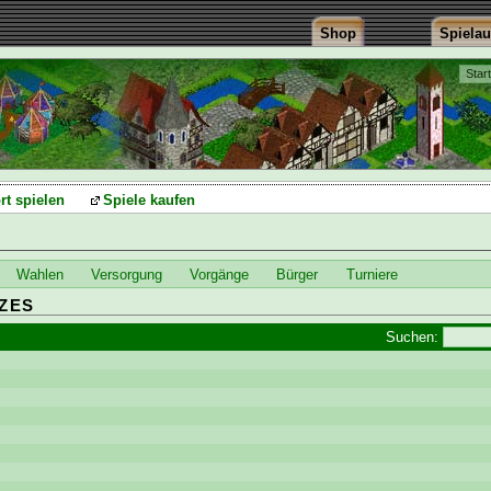
Shop
Spiela
Star
rt spielen
Spiele kaufen
Wahlen
Versorgung
Vorgänge
Bürger
Turniere
ZES
Suchen: