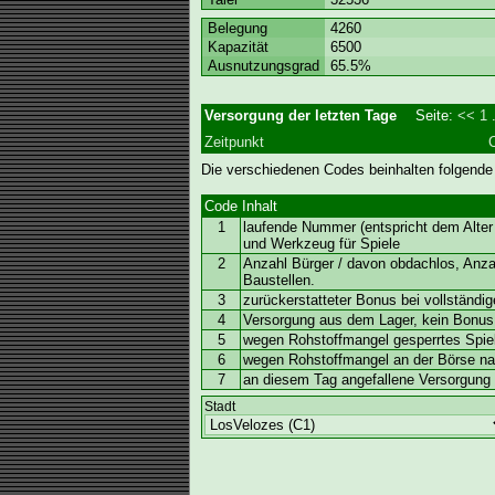
Belegung
4260
Kapazität
6500
Ausnutzungsgrad
65.5%
Versorgung der letzten Tage
Seite:
<<
1
.
Zeitpunkt
Die verschiedenen Codes beinhalten folgende
Code
Inhalt
1
laufende Nummer (entspricht dem Alter 
und Werkzeug für Spiele
2
Anzahl Bürger / davon obdachlos, Anz
Baustellen.
3
zurückerstatteter Bonus bei vollständi
4
Versorgung aus dem Lager, kein Bonus
5
wegen Rohstoffmangel gesperrtes Spiel
6
wegen Rohstoffmangel an der Börse nac
7
an diesem Tag angefallene Versorgung (
Stadt