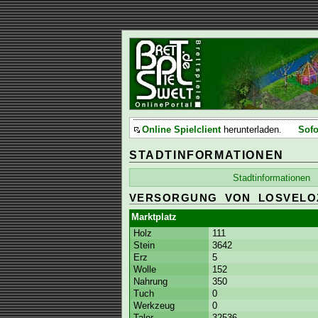
Online Spielclient
herunterladen.
Sofo
STADTINFORMATIONEN
Stadtinformationen
VERSORGUNG VON LOSVELO
Marktplatz
Holz
111
Stein
3642
Erz
5
Wolle
152
Nahrung
350
Tuch
0
Werkzeug
0
Taler
32536