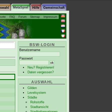
MetaSpiel
uswahl
Hilfe
Gemeinschaft
tseite
FAQ
Forum
Sitemap
Impressum
BSW-LOGIN
Benutzername
Passwort
Neu? Registrieren!
Daten vergessen?
AUSWAHL
Gilden
Levelsystem
Städte
Rohstoffe
Stadtansicht
Stadtinformationen