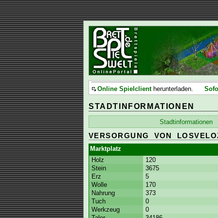
Online Spielclient
herunterladen.
Sofo
STADTINFORMATIONEN
Stadtinformationen
VERSORGUNG VON LOSVELO
Marktplatz
Holz
120
Stein
3675
Erz
5
Wolle
170
Nahrung
373
Tuch
0
Werkzeug
0
Taler
34186