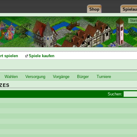
Shop
Spiela
Star
rt spielen
Spiele kaufen
Wahlen
Versorgung
Vorgänge
Bürger
Turniere
ZES
Suchen: