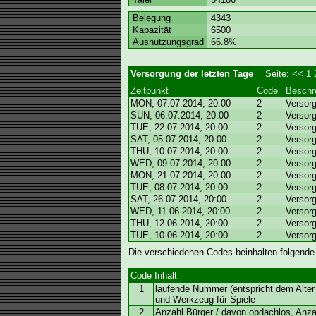
Belegung
4343
Kapazität
6500
Ausnutzungsgrad
66.8%
Versorgung der letzten Tage
Seite:
<<
1
Zeitpunkt
Code
Beschr
MON, 07.07.2014, 20:00
2
Versor
SUN, 06.07.2014, 20:00
2
Versor
TUE, 22.07.2014, 20:00
2
Versor
SAT, 05.07.2014, 20:00
2
Versor
THU, 10.07.2014, 20:00
2
Versor
WED, 09.07.2014, 20:00
2
Versor
MON, 21.07.2014, 20:00
2
Versor
TUE, 08.07.2014, 20:00
2
Versor
SAT, 26.07.2014, 20:00
2
Versor
WED, 11.06.2014, 20:00
2
Versor
THU, 12.06.2014, 20:00
2
Versor
TUE, 10.06.2014, 20:00
2
Versor
Die verschiedenen Codes beinhalten folgende
Code
Inhalt
1
laufende Nummer (entspricht dem Alter 
und Werkzeug für Spiele
2
Anzahl Bürger / davon obdachlos, Anz