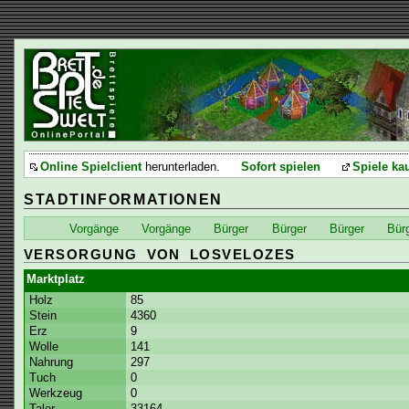
Online Spielclient
herunterladen.
Sofort spielen
Spiele ka
STADTINFORMATIONEN
Vorgänge
Vorgänge
Bürger
Bürger
Bürger
Bür
VERSORGUNG VON LOSVELOZES
Marktplatz
Holz
85
Stein
4360
Erz
9
Wolle
141
Nahrung
297
Tuch
0
Werkzeug
0
Taler
33164