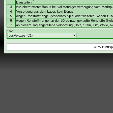
Baustellen.
3
zurückerstatteter Bonus bei vollständiger Versorgung vom Marktpla
4
Versorgung aus dem Lager, kein Bonus
5
wegen Rohstoffmangel gesperrtes Spiel oder weiteres, wegen zusä
6
wegen Rohstoffmangel an der Börse nachgekaufte Rohstoffe (Holz
7
an diesem Tag angefallene Versorgung (Holz, Stein, Erz, Wolle, N
Stadt
© by Brettsp