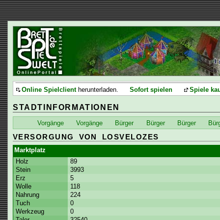
Online Spielclient
herunterladen.
Sofort spielen
Spiele ka
STADTINFORMATIONEN
Vorgänge
Vorgänge
Bürger
Bürger
Bürger
Bür
VERSORGUNG VON LOSVELOZES
Marktplatz
Holz
89
Stein
3993
Erz
5
Wolle
118
Nahrung
224
Tuch
0
Werkzeug
0
Taler
32540