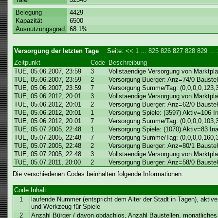
Belegung
4429
Kapazität
6500
Ausnutzungsgrad
68.1%
Versorgung der letzten Tage
Seite:
<<
1
...
825
826
827
828
829
...
Zeitpunkt
Code
Beschreibung
TUE, 05.06.2007, 23:59
3
Vollstaendige Versorgung von Marktplat
TUE, 05.06.2007, 23:59
2
Versorgung Buerger: Anz=74/0 Bauste
TUE, 05.06.2007, 23:59
7
Versorgung Summe/Tag: (0,0,0,0,123,3
TUE, 05.06.2012, 20:01
3
Vollstaendige Versorgung von Marktplat
TUE, 05.06.2012, 20:01
2
Versorgung Buerger: Anz=62/0 Bauste
TUE, 05.06.2012, 20:01
1
Versorgung Spiele: (3597) Aktiv=106 
TUE, 05.06.2012, 20:01
7
Versorgung Summe/Tag: (0,0,0,0,103,3
TUE, 05.07.2005, 22:48
1
Versorgung Spiele: (1070) Aktiv=83 I
TUE, 05.07.2005, 22:48
7
Versorgung Summe/Tag: (0,0,0,0,160,3
TUE, 05.07.2005, 22:48
2
Versorgung Buerger: Anz=80/1 Bauste
TUE, 05.07.2005, 22:48
3
Vollstaendige Versorgung von Marktplat
TUE, 05.07.2011, 20:00
2
Versorgung Buerger: Anz=58/0 Bauste
Die verschiedenen Codes beinhalten folgende Informationen:
Code
Inhalt
1
laufende Nummer (entspricht dem Alter der Stadt in Tagen), aktiv
und Werkzeug für Spiele
2
Anzahl Bürger / davon obdachlos, Anzahl Baustellen, monatlich