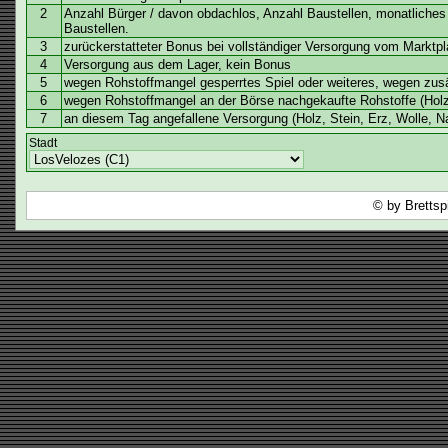
2
Anzahl Bürger / davon obdachlos, Anzahl Baustellen, monatlich
Baustellen.
3
zurückerstatteter Bonus bei vollständiger Versorgung vom Marktpla
4
Versorgung aus dem Lager, kein Bonus
5
wegen Rohstoffmangel gesperrtes Spiel oder weiteres, wegen zusä
6
wegen Rohstoffmangel an der Börse nachgekaufte Rohstoffe (Holz
7
an diesem Tag angefallene Versorgung (Holz, Stein, Erz, Wolle, N
Stadt
© by Brettsp