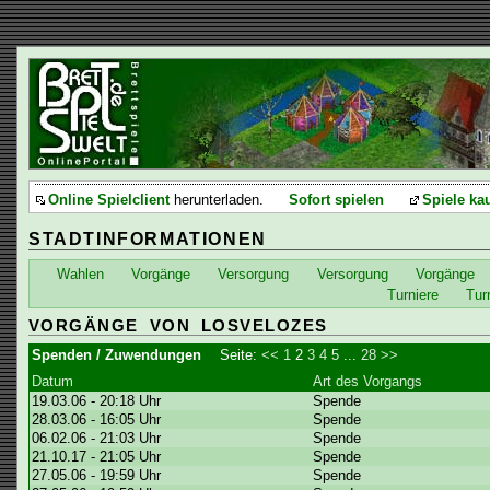
Online Spielclient
herunterladen.
Sofort spielen
Spiele ka
STADTINFORMATIONEN
Wahlen
Vorgänge
Versorgung
Versorgung
Vorgänge
Turniere
Tur
VORGÄNGE VON LOSVELOZES
Spenden / Zuwendungen
Seite:
<<
1
2
3
4
5
...
28
>>
Datum
Art des Vorgangs
19.03.06 - 20:18 Uhr
Spende
28.03.06 - 16:05 Uhr
Spende
06.02.06 - 21:03 Uhr
Spende
21.10.17 - 21:05 Uhr
Spende
27.05.06 - 19:59 Uhr
Spende