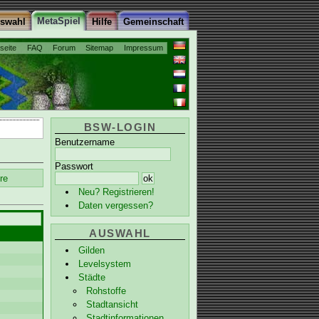
MetaSpiel
uswahl
Hilfe
Gemeinschaft
tseite
FAQ
Forum
Sitemap
Impressum
BSW-LOGIN
Benutzername
Passwort
re
Neu? Registrieren!
Daten vergessen?
AUSWAHL
Gilden
Levelsystem
Städte
Rohstoffe
Stadtansicht
Stadtinformationen