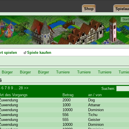
Shop
Spiela
Star
rt spielen
Spiele kaufen
Bürger
Bürger
Bürger
Turniere
Turniere
Turniere
Turnie
S
5
6
7
8
9
...
28
>>
Suchen:
Art des Vorgangs
Betrag
an / von
Zuwendung
2000
Dog
Zuwendung
1000
Attanar
Zuwendung
10000
Dominion
Zuwendung
556
Tichu
Zuwendung
555
Geister
Zuwendung
10000
Dominion