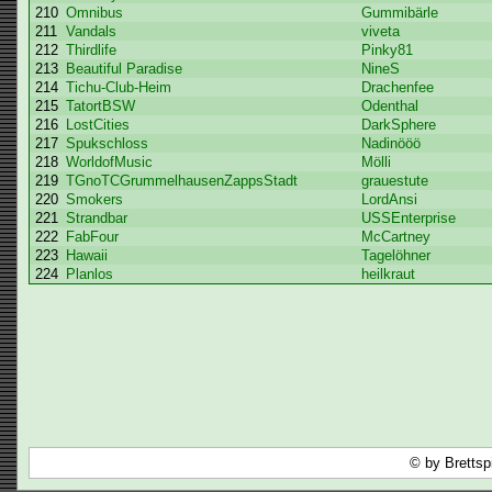
210
Omnibus
Gummibärle
211
Vandals
viveta
212
Thirdlife
Pinky81
213
Beautiful Paradise
NineS
214
Tichu-Club-Heim
Drachenfee
215
TatortBSW
Odenthal
216
LostCities
DarkSphere
217
Spukschloss
Nadinööö
218
WorldofMusic
Mölli
219
TGnoTCGrummelhausenZappsStadt
grauestute
220
Smokers
LordAnsi
221
Strandbar
USSEnterprise
222
FabFour
McCartney
223
Hawaii
Tagelöhner
224
Planlos
heilkraut
© by Brettsp