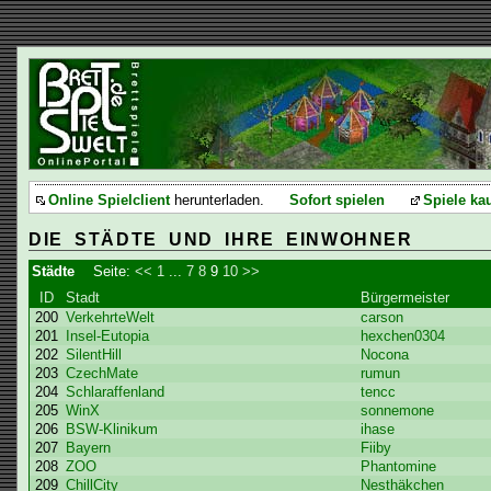
Online Spielclient
herunterladen.
Sofort spielen
Spiele ka
DIE STÄDTE UND IHRE EINWOHNER
Städte
Seite:
<<
1
...
7
8
9
10
>>
ID
Stadt
Bürgermeister
200
VerkehrteWelt
carson
201
Insel-Eutopia
hexchen0304
202
SilentHill
Nocona
203
CzechMate
rumun
204
Schlaraffenland
tencc
205
WinX
sonnemone
206
BSW-Klinikum
ihase
207
Bayern
Fiiby
208
ZOO
Phantomine
209
ChillCity
Nesthäkchen