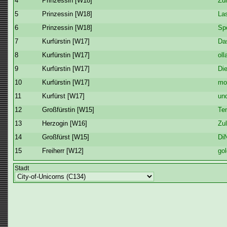
4
Prinzessin [W18]
Zu
5
Prinzessin [W18]
La
6
Prinzessin [W18]
Spo
7
Kurfürstin [W17]
Da
8
Kurfürstin [W17]
oll
9
Kurfürstin [W17]
Di
10
Kurfürstin [W17]
mo
11
Kurfürst [W17]
un
12
Großfürstin [W15]
Te
13
Herzogin [W16]
Zu
14
Großfürst [W15]
Di
15
Freiherr [W12]
gol
Stadt