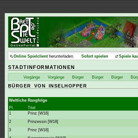
Online Spielclient
herunterladen.
Sofort spielen
Spiele ka
STADTINFORMATIONEN
Vorgänge
Vorgänge
Bürger
Bürger
Bürger
Bür
BÜRGER VON INSELHOPPER
Weltliche Rangfolge
Pl.
Titel
1
Prinz [W18]
2
Prinzessin [W18]
3
Prinz [W18]