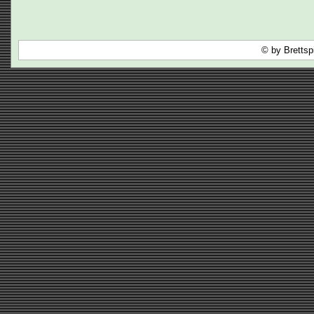
© by Brettsp