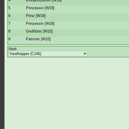
4
Kronprinzessin [W19]
5
Prinzessin [W18]
6
Prinz [W18]
7
Prinzessin [W18]
8
Großfürst [W15]
9
Patrizier [W10]
Stadt