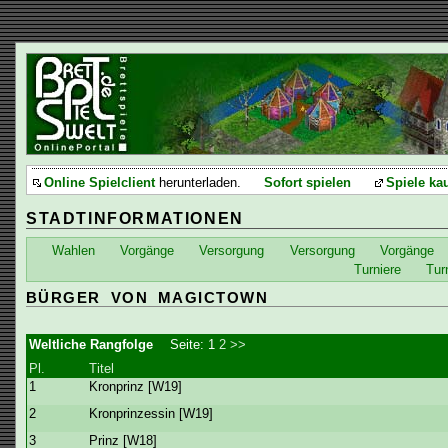
Online Spielclient
herunterladen.
Sofort spielen
Spiele ka
STADTINFORMATIONEN
Wahlen
Vorgänge
Versorgung
Versorgung
Vorgänge
Turniere
Tur
BÜRGER VON MAGICTOWN
Weltliche Rangfolge
Seite:
1
2
>>
Pl.
Titel
1
Kronprinz [W19]
2
Kronprinzessin [W19]
3
Prinz [W18]