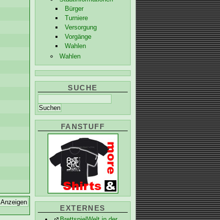
Bürger
Turniere
Versorgung
Vorgänge
Wahlen
Wahlen
SUCHE
FANSTUFF
EXTERNES
BrettspielWelt in der