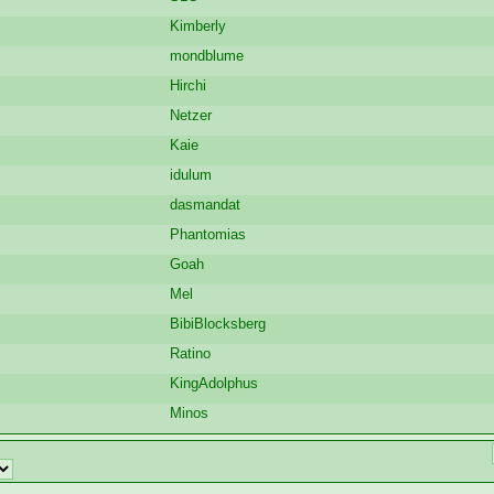
Kimberly
mondblume
Hirchi
Netzer
Kaie
idulum
dasmandat
Phantomias
Goah
Mel
BibiBlocksberg
Ratino
KingAdolphus
Minos