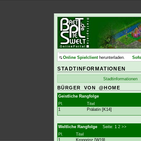
Online Spielclient
herunterladen.
Sofo
STADTINFORMATIONEN
Stadtinformationen
BÜRGER VON @HOME
Geistliche Rangfolge
Pl.
Titel
1
Prälatin [K14]
Weltliche Rangfolge
Seite:
1
2
>>
Pl.
Titel
1
Kronprinz [W19]