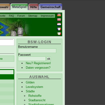
MetaSpiel
uswahl
Hilfe
Gemeinschaft
tseite
FAQ
Forum
Sitemap
Impressum
BSW-LOGIN
Benutzername
Passwort
re
Neu? Registrieren!
Daten vergessen?
AUSWAHL
Gilden
Levelsystem
Städte
Rohstoffe
Stadtansicht
Stadtinformationen