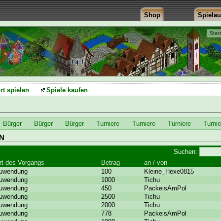
Shop
Spiela
Star
rt spielen
Spiele kaufen
Bürger
Bürger
Bürger
Turniere
Turniere
Turniere
Turnie
N
Suchen:
rt des Vorgangs
Betrag
an / von
uwendung
100
Kleine_Hexe0815
uwendung
1000
Tichu
uwendung
450
PackeisAmPol
uwendung
2500
Tichu
uwendung
2000
Tichu
uwendung
778
PackeisAmPol