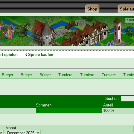
Shop
Spiela
Star
rt spielen
Spiele kaufen
Bürger
Bürger
Bürger
Turniere
Turniere
Turniere
Turnie
Suchen:
Stimmen
Anteil
1
100 %
.
Monat