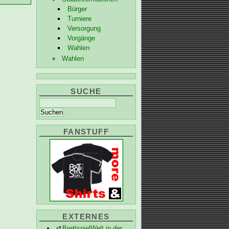
Bürger
Turniere
Versorgung
Vorgänge
Wahlen
Wahlen
SUCHE
FANSTUFF
EXTERNES
BrettspielWelt in der