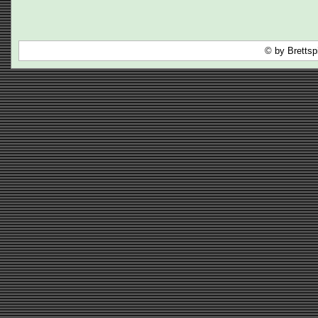
© by Brettsp