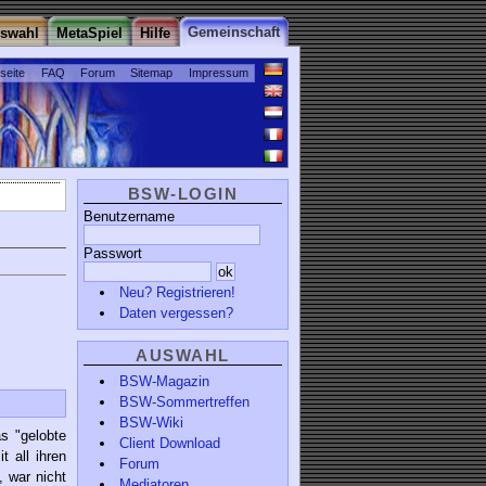
Gemeinschaft
uswahl
MetaSpiel
Hilfe
tseite
FAQ
Forum
Sitemap
Impressum
BSW-LOGIN
Benutzername
Passwort
Neu? Registrieren!
Daten vergessen?
AUSWAHL
BSW-Magazin
BSW-Sommertreffen
BSW-Wiki
s "gelobte
Client Download
t all ihren
Forum
 war nicht
Mediatoren