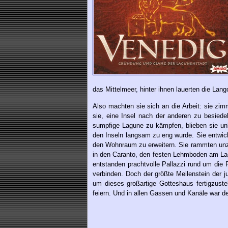
das Mittelmeer, hinter ihnen lauerten die Lan
Also machten sie sich an die Arbeit: sie zi
sie, eine Insel nach der anderen zu besiede
sumpfige Lagune zu kämpfen, blieben sie unb
den Inseln langsam zu eng wurde. Sie entwic
den Wohnraum zu erweitern. Sie rammten unz
in den Caranto, den festen Lehmboden am Lag
entstanden prachtvolle Pallazzi rund um die 
verbinden. Doch der größte Meilenstein der j
um dieses großartige Gotteshaus fertigzuste
feiern. Und in allen Gassen und Kanäle war de