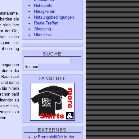
Netiquette
Neuigkeiten
nenstämme.
Nutzungsbedingungen
barden sie
Reale Treffen
 sich ihre
Shopping
r der Ort,
Über Uns
dies eines
Lagune mit
 ihnen lag
SUCHE
h begannen
 durch die
r Raum auf
FANSTUFF
 und damit
bis hinein
schon bald
einander zu
ten mit an,
reignis zu
ren...
EXTERNES
BrettspielWelt in der