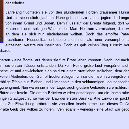
der erhoffte.
Jahrelang flüchteten sie vor den plündernden Horden grausamer Hun
Und als sie endlich glaubten, Ruhe gefunden zu haben, jagten die Lango
von ihrem Grund und Boden. Dem Flusslauf der Brenta folgend, dort wo
Fluten mit dem salzigen Wasser des Mare Nostrum vermischen, dies wa
an dem sie sich nun niederlassen wollten. Doch das erhoffte Para
fruchtbaren Flussdeltas entpuppte sich nun als eine versumpfte 
einzelnen, verstreuten Inselchen. Doch es gab keinen Weg zurück: vor
gobarden.
mmerten kleine Boote, auf denen sie fürs Erste leben konnten. Nach und nac
ln; die ersten Häuser entstanden. Da kein Feind große Lust verspürte, sich
ehelligt und entwickelten sich bald zu einem stattlichen Völkchen, dem de
kelten Methoden, den Sumpf trockenzulegen, um so die Inseln zu vergrößern
ählige Pfähle aus Eichen- und Ulmenholz in den schlammigen Lagunenboden 
unengrund. Nun waren sie in der Lage, auch größere Gebäude zu errichten: 
Plätze der Inseln. Die ersten Brücken wurden geschlagen, um die Inseln mit
ungen Stadtgeschichte war der Bau der ersten Basilika. Alle Einwohner pack
llen. Zur Einweihung strömten sie von allen Inseln herbei, um dieses Große
r alte Gruß des Volkes zu hören: "Veni etiam" - Venedig - eine Stadt war gebo