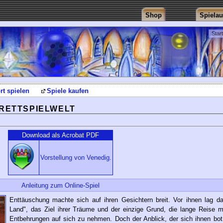
Shop
Spiela
Star
rt spielen
Spiele kaufen
RETTSPIELWELT
Download als Acrobat PDF
Vorstellung von Venedig.
Anleitung zum Online-Spiel
Enttäuschung machte sich auf ihren Gesichtern breit. Vor ihnen lag da
Land", das Ziel ihrer Träume und der einzige Grund, die lange Reise mi
Entbehrungen auf sich zu nehmen. Doch der Anblick, der sich ihnen bot,