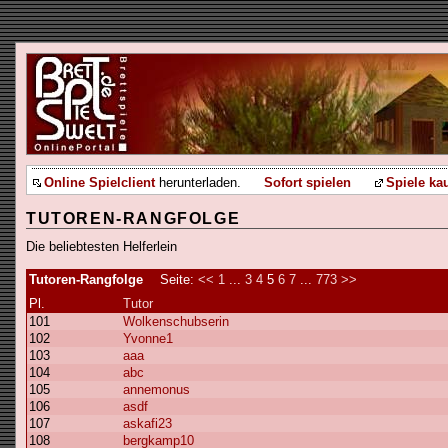
Online Spielclient
herunterladen.
Sofort spielen
Spiele ka
TUTOREN-RANGFOLGE
Die beliebtesten Helferlein
Tutoren-Rangfolge
Seite:
<<
1
...
3
4
5
6
7
...
773
>>
Pl.
Tutor
101
Wolkenschubserin
102
Yvonne1
103
aaa
104
abc
105
annemonus
106
asdf
107
askafi23
108
bergkamp10