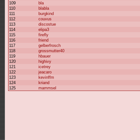
109
bla
110
blabla
111
burgkind
112
couvus
113
discostue
114
elipa3
115
firefly
116
friend
117
gelberfrosch
118
grossmutter40
119
hbauer
120
highivy
121
icetrey
122
jeacaro
123
kevinffm
124
kriand
125
mammsel