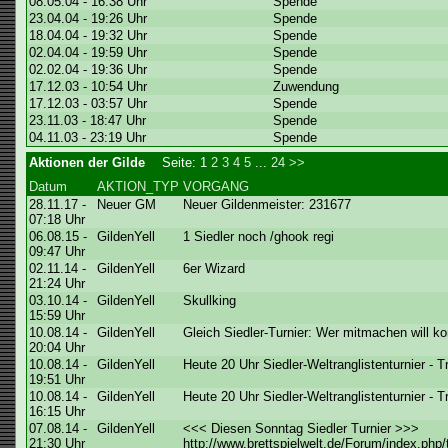
08.05.04 - 16:38 Uhr
Spende
23.04.04 - 19:26 Uhr
Spende
18.04.04 - 19:32 Uhr
Spende
02.04.04 - 19:59 Uhr
Spende
02.02.04 - 19:36 Uhr
Spende
17.12.03 - 10:54 Uhr
Zuwendung
17.12.03 - 03:57 Uhr
Spende
23.11.03 - 18:47 Uhr
Spende
04.11.03 - 23:19 Uhr
Spende
Aktionen der Gilde
Seite:
1
2
3
4
5
...
24
>>
Datum
AKTION_TYP
VORGANG
28.11.17 -
Neuer GM
Neuer Gildenmeister: 231677
07:18 Uhr
06.08.15 -
GildenYell
1 Siedler noch /ghook regi
09:47 Uhr
02.11.14 -
GildenYell
6er Wizard
21:24 Uhr
03.10.14 -
GildenYell
Skullking
15:59 Uhr
10.08.14 -
GildenYell
Gleich Siedler-Turnier: Wer mitmachen will k
20:04 Uhr
10.08.14 -
GildenYell
Heute 20 Uhr Siedler-Weltranglistenturnier - 
19:51 Uhr
10.08.14 -
GildenYell
Heute 20 Uhr Siedler-Weltranglistenturnier - 
16:15 Uhr
07.08.14 -
GildenYell
<<< Diesen Sonntag Siedler Turnier >>>
21:30 Uhr
http://www.brettspielwelt.de/Forum/index.php