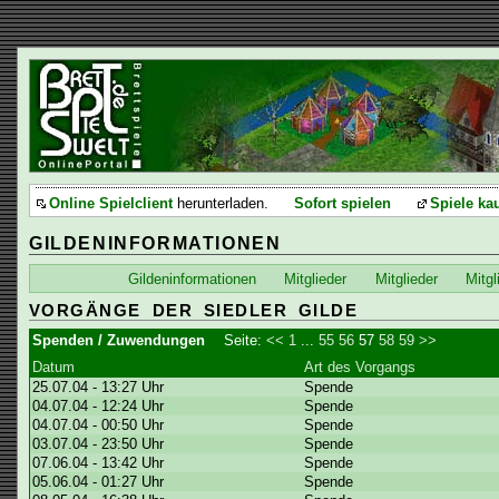
Online Spielclient
herunterladen.
Sofort spielen
Spiele ka
GILDENINFORMATIONEN
Gildeninformationen
Mitglieder
Mitglieder
Mitgl
VORGÄNGE DER SIEDLER GILDE
Spenden / Zuwendungen
Seite:
<<
1
...
55
56
57
58
59
>>
Datum
Art des Vorgangs
25.07.04 - 13:27 Uhr
Spende
04.07.04 - 12:24 Uhr
Spende
04.07.04 - 00:50 Uhr
Spende
03.07.04 - 23:50 Uhr
Spende
07.06.04 - 13:42 Uhr
Spende
05.06.04 - 01:27 Uhr
Spende