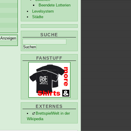
Beendete Lotterien
Levelsystem
Städte
SUCHE
FANSTUFF
EXTERNES
BrettspielWelt in der
Wikipedia