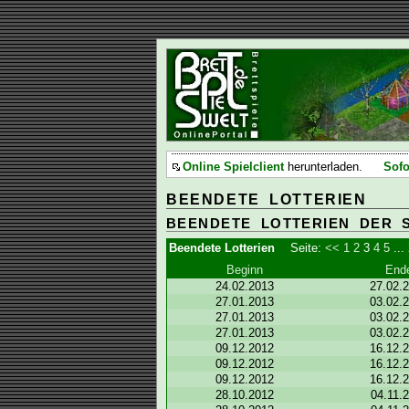
Online Spielclient
herunterladen.
Sofo
BEENDETE LOTTERIEN
BEENDETE LOTTERIEN DER S
Beendete Lotterien
Seite:
<<
1
2
3
4
5
...
Beginn
End
24.02.2013
27.02.
27.01.2013
03.02.
27.01.2013
03.02.
27.01.2013
03.02.
09.12.2012
16.12.
09.12.2012
16.12.
09.12.2012
16.12.
28.10.2012
04.11.