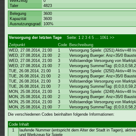
Werkzeug
0
Taler
4823
Belegung
3600
Kapazität
3600
Ausnutzungsgrad
100%
Versorgung der letzten Tage
Seite:
1
2
3
4
5
...
1061
>>
Zeitpunkt
Code
Beschreibung
WED, 27.08.2014, 21:00
1
Versorgung Spiele: (3251) Aktiv=48 
WED, 27.08.2014, 21:00
2
Versorgung Buerger: Anz=35/0 Bauste
WED, 27.08.2014, 21:00
3
Vollstaendige Versorgung von Marktpla
WED, 27.08.2014, 21:00
7
Versorgung Summe/Tag: (0,0,0,0,58,2
TUE, 26.08.2014, 21:00
1
Versorgung Spiele: (3250) Aktiv=48 
TUE, 26.08.2014, 21:00
2
Versorgung Buerger: Anz=35/0 Bauste
TUE, 26.08.2014, 21:00
3
Vollstaendige Versorgung von Marktpla
TUE, 26.08.2014, 21:00
7
Versorgung Summe/Tag: (0,0,0,0,59,2
MON, 25.08.2014, 21:00
1
Versorgung Spiele: (3249) Aktiv=48 
MON, 25.08.2014, 21:00
2
Versorgung Buerger: Anz=35/0 Bauste
MON, 25.08.2014, 21:00
3
Vollstaendige Versorgung von Marktpla
MON, 25.08.2014, 21:00
7
Versorgung Summe/Tag: (0,0,0,0,58,2
Die verschiedenen Codes beinhalten folgende Informationen:
Code
Inhalt
1
laufende Nummer (entspricht dem Alter der Stadt in Tagen), aktiv
und Werkzeug für Spiele