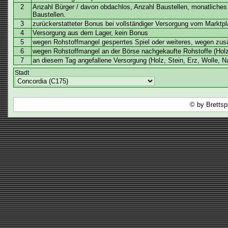
2
Anzahl Bürger / davon obdachlos, Anzahl Baustellen, monatlich
Baustellen.
3
zurückerstatteter Bonus bei vollständiger Versorgung vom Marktpla
4
Versorgung aus dem Lager, kein Bonus
5
wegen Rohstoffmangel gesperrtes Spiel oder weiteres, wegen zusä
6
wegen Rohstoffmangel an der Börse nachgekaufte Rohstoffe (Holz
7
an diesem Tag angefallene Versorgung (Holz, Stein, Erz, Wolle, N
Stadt
© by Brettsp