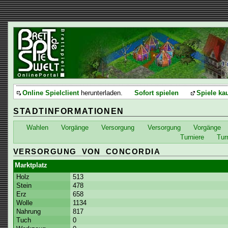
Online Spielclient
herunterladen.
Sofort spielen
Spiele ka
STADTINFORMATIONEN
Wahlen
Vorgänge
Versorgung
Versorgung
Vorgänge
Turniere
Tur
VERSORGUNG VON CONCORDIA
Marktplatz
Holz
513
Stein
478
Erz
658
Wolle
1134
Nahrung
817
Tuch
0