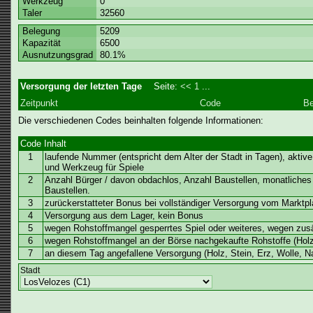
Werkzeug
0
Taler
32560
Belegung
5209
Kapazität
6500
Ausnutzungsgrad
80.1%
Versorgung der letzten Tage
Seite:
<<
1
...
Zeitpunkt
Code
Be
Die verschiedenen Codes beinhalten folgende Informationen:
Code
Inhalt
1
laufende Nummer (entspricht dem Alter der Stadt in Tagen), aktiv
und Werkzeug für Spiele
2
Anzahl Bürger / davon obdachlos, Anzahl Baustellen, monatlich
Baustellen.
3
zurückerstatteter Bonus bei vollständiger Versorgung vom Marktpla
4
Versorgung aus dem Lager, kein Bonus
5
wegen Rohstoffmangel gesperrtes Spiel oder weiteres, wegen zusä
6
wegen Rohstoffmangel an der Börse nachgekaufte Rohstoffe (Holz
7
an diesem Tag angefallene Versorgung (Holz, Stein, Erz, Wolle, N
Stadt