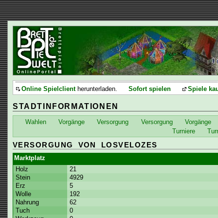
Online Spielclient
herunterladen.
Sofort spielen
Spiele ka
STADTINFORMATIONEN
Wahlen
Vorgänge
Versorgung
Versorgung
Vorgänge
Turniere
Tur
VERSORGUNG VON LOSVELOZES
Marktplatz
Holz
21
Stein
4929
Erz
5
Wolle
192
Nahrung
62
Tuch
0