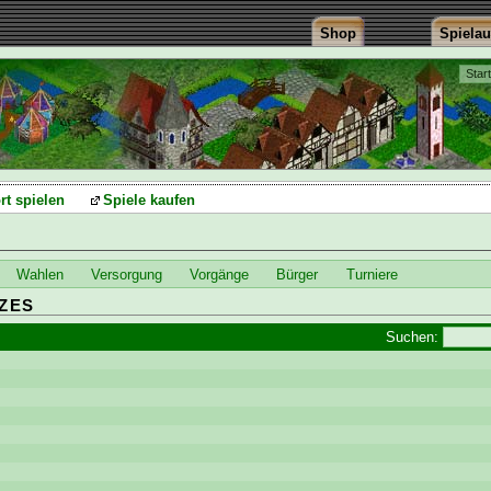
Shop
Spiela
Star
rt spielen
Spiele kaufen
Wahlen
Versorgung
Vorgänge
Bürger
Turniere
ZES
Suchen: