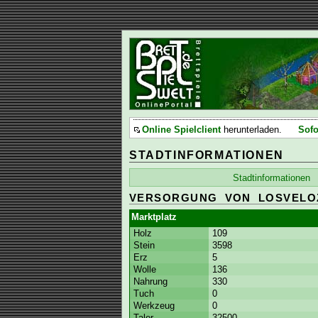
Online Spielclient
herunterladen.
Sofo
STADTINFORMATIONEN
Stadtinformationen
VERSORGUNG VON LOSVELO
Marktplatz
Holz
109
Stein
3598
Erz
5
Wolle
136
Nahrung
330
Tuch
0
Werkzeug
0
Taler
32500