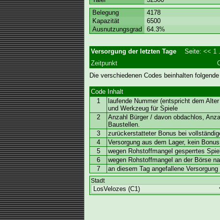
Belegung
4178
Kapazität
6500
Ausnutzungsgrad
64.3%
Versorgung der letzten Tage
Seite:
<<
1
.
Zeitpunkt
Die verschiedenen Codes beinhalten folgende
Code
Inhalt
1
laufende Nummer (entspricht dem Alter 
und Werkzeug für Spiele
2
Anzahl Bürger / davon obdachlos, Anz
Baustellen.
3
zurückerstatteter Bonus bei vollständi
4
Versorgung aus dem Lager, kein Bonus
5
wegen Rohstoffmangel gesperrtes Spiel
6
wegen Rohstoffmangel an der Börse nac
7
an diesem Tag angefallene Versorgung (
Stadt