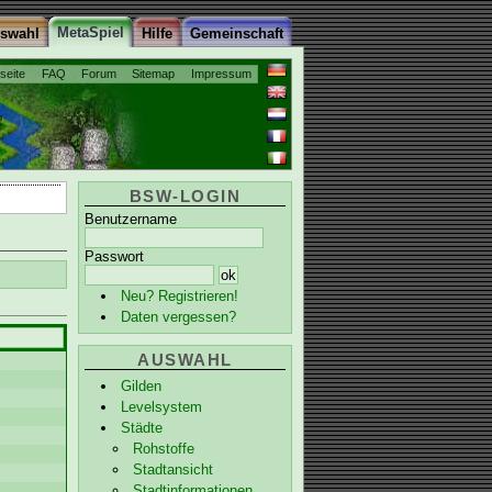
MetaSpiel
uswahl
Hilfe
Gemeinschaft
tseite
FAQ
Forum
Sitemap
Impressum
BSW-LOGIN
Benutzername
Passwort
Neu? Registrieren!
Daten vergessen?
AUSWAHL
Gilden
Levelsystem
Städte
Rohstoffe
Stadtansicht
Stadtinformationen