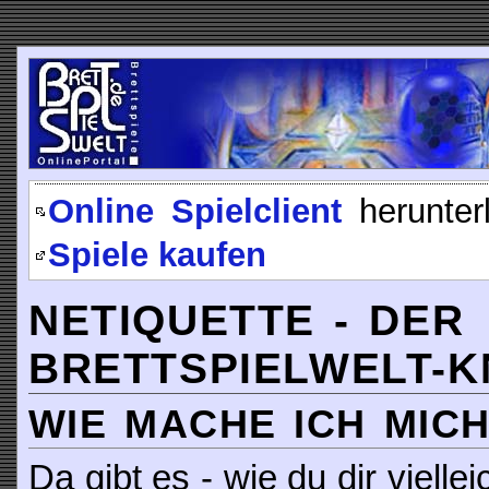
Online Spielclient
herunter
Spiele kaufen
NETIQUETTE - DER
BRETTSPIELWELT-K
WIE MACHE ICH MIC
Da gibt es - wie du dir viell