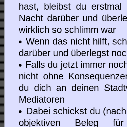
hast, bleibst du erstmal
Nacht darüber und überl
wirklich so schlimm war
Wenn das nicht hilft, sc
darüber und überlegst no
Falls du jetzt immer noch
nicht ohne Konsequenzen
du dich an deinen Stadt
Mediatoren
Dabei schickst du (nach
objektiven Beleg fü