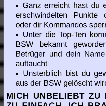
Ganz erreicht hast du e
erschwindelten Punkte 
oder dir Kommandos sperr
Unter die Top-Ten kom
BSW bekannt geworden
Betrüger und dein Name 
auftaucht
Unsterblich bist du g
aus der BSW gelöscht wir
MICH UNBELIEBT ZU 
ZU EINFACH, ICH BR