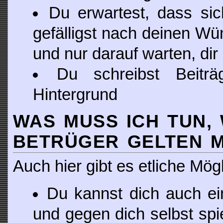
Du erwartest, dass s
gefälligst nach deinen W
und nur darauf warten, dir
Du schreibst Beitr
Hintergrund
WAS MUSS ICH TUN,
BETRÜGER GELTEN 
Auch hier gibt es etliche Mög
Du kannst dich auch ei
und gegen dich selbst spie