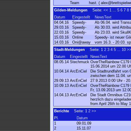
Team
hast. ( alex@brettspielwe
Gilden-Meldungen
Seite:
<<
1
...
5
6
7
8
Datum
Eingestellt
NewsText
04.04.16
Speedy-
Ab 06.04. wird Tran
29.03.16
Speedy-
Ab 30.03. wird Attri
22.03.16
Speedy-
Ab 23.03. wird Skull
15.03.16
Online
Speedy- ist neuer G
14.03.16
Oni@away
vom 16.3. - 20.03. s
Stadt-Meldungen
Seite:
1
2
3
4
5
...
10
>
Datum
Eingestellt
NewsText
08.05.14
Stechmuck
OverTheRainbow C179 läd
15.06.2014 um 22.00 U
10.04.14
ArcEnCiel
Die Stadtrundfahrt von 
zwischen dem 11.04. un
29.09.13
ArcEnCiel
27.9.2013 0:00 Uhr - 2
10.09.13
ArcEnCiel
OverTheRainbow C179 lä
Fr, 13.09.2013 um 12.0
14.04.13
ArcEnCiel
Die Stadt Omnibus C210 
herzlich dazu eingelade
from April 26th to May 1
Berichte
Seite:
1
2
>>
Pl.
Datum
1
09.01.09
2
15.11.07