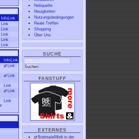
Netiquette
Neuigkeiten
Nutzungsbedingungen
InfoLink
Reale Treffen
Link
Link
Shopping
Link
Über Uns
Link
Link
SUCHE
InfoLink
Link
Link
FANSTUFF
Link
:
Link
Link
r
EXTERNES
BrettspielWelt in der