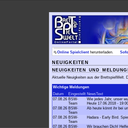
Online Spielclient
herunterladen.
Sofo
NEUIGKEITEN
NEUIGKEITEN UND MELDUNG
Aktuelle Neuigkeiten aus der BrettspielWelt.
Wichtige Meldungen
Datum
Eingestellt
NewsText
07.08.26
BSW-
Wie jedes Jahr, unser w
Team
Heute 17.06.2018 - 19:0
07.08.26
BSW-
Ab heute könnt ihr bei 
Team
07.08.26
BSW-
Hadara - Early Bird. Spi
Team
07.08.26
BSW-
Wir brauchen Dich! Helfe