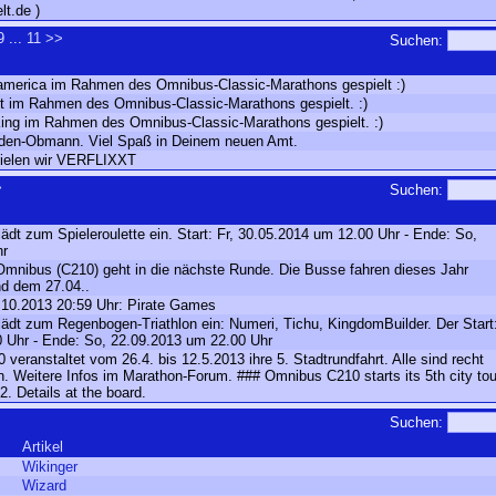
lt.de )
9
...
11
>>
Suchen:
samerica im Rahmen des Omnibus-Classic-Marathons gespielt :)
but im Rahmen des Omnibus-Classic-Marathons gespielt. :)
King im Rahmen des Omnibus-Classic-Marathons gespielt. :)
ilden-Obmann. Viel Spaß in Deinem neuen Amt.
pielen wir VERFLIXXT
>
Suchen:
t zum Spieleroulette ein. Start: Fr, 30.05.2014 um 12.00 Uhr - Ende: So,
hr
Omnibus (C210) geht in die nächste Runde. Die Busse fahren dieses Jahr
d dem 27.04..
0.10.2013 20:59 Uhr: Pirate Games
dt zum Regenbogen-Triathlon ein: Numeri, Tichu, KingdomBuilder. Der Start
0 Uhr - Ende: So, 22.09.2013 um 22.00 Uhr
veranstaltet vom 26.4. bis 12.5.2013 ihre 5. Stadtrundfahrt. Alle sind recht
n. Weitere Infos im Marathon-Forum. ### Omnibus C210 starts its 5th city tou
2. Details at the board.
Suchen:
Artikel
Wikinger
Wizard