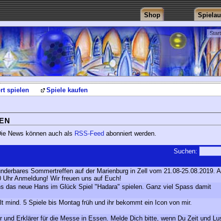
Shop
Spiela
Star
rt spielen
Spiele kaufen
EN
 Die News können auch als
RSS-Feed
abonniert werden.
Suchen:
underbares Sommertreffen auf der Marienburg in Zell vom 21.08-25.08.2019. 
0 Uhr Anmeldung! Wir freuen uns auf Euch!
uns das neue Hans im Glück Spiel "Hadara" spielen. Ganz viel Spass damit
elt mind. 5 Spiele bis Montag früh und ihr bekommt ein Icon von mir.
r und Erklärer für die Messe in Essen. Melde Dich bitte, wenn Du Zeit und Lu