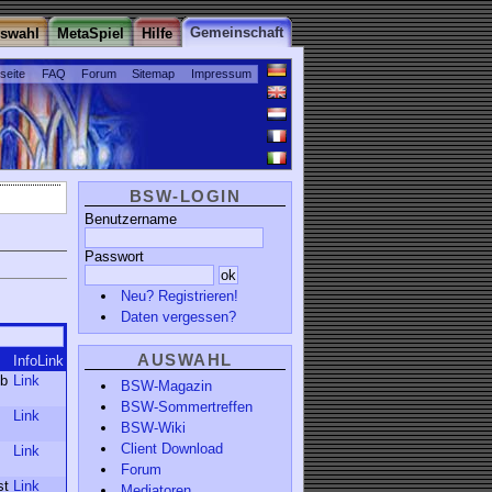
Gemeinschaft
uswahl
MetaSpiel
Hilfe
tseite
FAQ
Forum
Sitemap
Impressum
BSW-LOGIN
Benutzername
Passwort
Neu? Registrieren!
Daten vergessen?
AUSWAHL
InfoLink
Ab
Link
BSW-Magazin
BSW-Sommertreffen
Link
BSW-Wiki
Client Download
Link
Forum
st
Link
Mediatoren