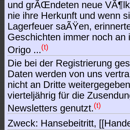
und grÃŒndeten neue VÃ¶lk
nie ihre Herkunft und wenn 
Lagerfeuer saÃŸen, erinnerte
Geschichten immer noch an i
(t)
Origo ...
Die bei der Registrierung ge
Daten werden von uns vertra
nicht an Dritte weitergegeben
vierteljährig für die Zusendun
(t)
Newsletters genutzt.
Zweck: Hansebeitritt, [[Han