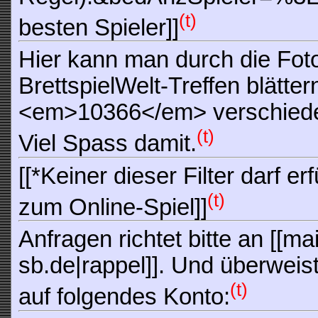
(t)
besten Spieler]]
Hier kann man durch die Fot
BrettspielWelt-Treffen blätter
<em>10366</em> verschieden
(t)
Viel Spass damit.
[[*Keiner dieser Filter darf er
(t)
zum Online-Spiel]]
Anfragen richtet bitte an [[ma
sb.de|rappel]]. Und überweis
(t)
auf folgendes Konto: