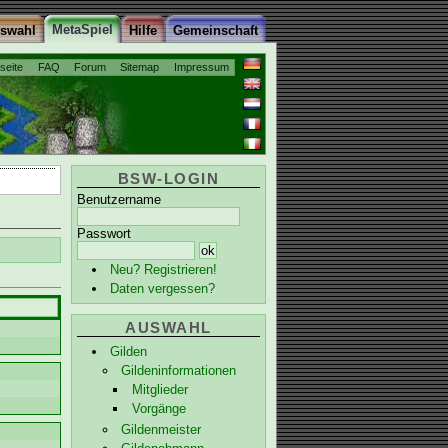
MetaSpiel
uswahl
Hilfe
Gemeinschaft
tseite
FAQ
Forum
Sitemap
Impressum
BSW-LOGIN
Benutzername
Passwort
Neu? Registrieren!
Daten vergessen?
AUSWAHL
Gilden
Gildeninformationen
Mitglieder
Vorgänge
Gildenmeister