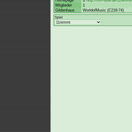
Homepage
http://mm-bsw.de/11nimmt-
Mitglieder
1
Gildenhaus
WorldofMusic (C218-74)
Spiel