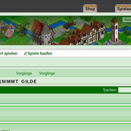
Shop
Spiela
Star
rt spielen
Spiele kaufen
Vorgänge
Vorgänge
1NIMMT GILDE
Suchen: