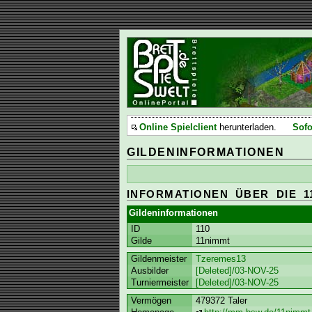
Online Spielclient
herunterladen.
Sofo
GILDENINFORMATIONEN
INFORMATIONEN ÜBER DIE 1
Gildeninformationen
ID
110
Gilde
11nimmt
Gildenmeister
Tzeremes13
Ausbilder
[Deleted]/03-NOV-25
Turniermeister
[Deleted]/03-NOV-25
Vermögen
479372 Taler