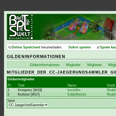
Online Spielclient
herunterladen.
Sofort spielen
Spiele ka
GILDENINFORMATIONEN
Gildeninformationen
Mitglieder
Mitglieder
Mitgl
MITGLIEDER DER CC-JAEGERUNDSAMMLER GI
Gildenmitglieder
Pl.
Titel
Name
Stadt
1
Kronprinz [W19]
kevinffm
Reali
2
Kurfürst [W17]
EddyMerckx
Reali
Spiel