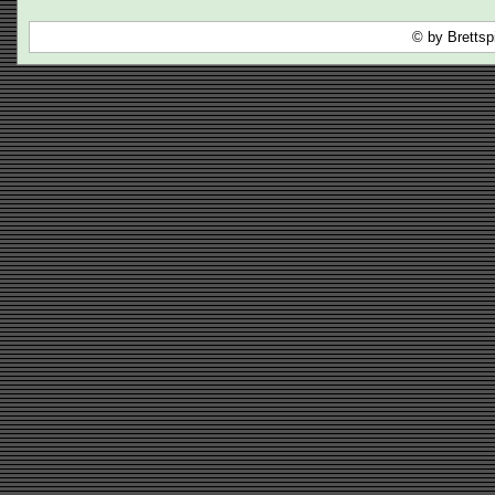
© by Brettsp