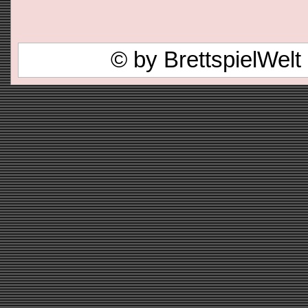
© by BrettspielWel