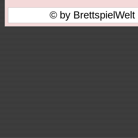
© by BrettspielWel