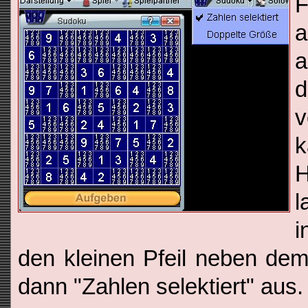
a
a
v
H
l
i
den kleinen Pfeil neben de
dann "Zahlen selektiert" aus.