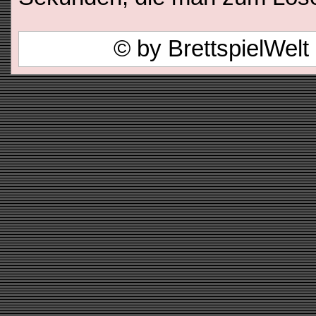
© by BrettspielWel