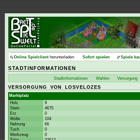
Online Spielclient
herunterladen.
Sofort spielen
Spiele ka
STADTINFORMATIONEN
Stadtinformationen
Wahlen
Versorgung
VERSORGUNG VON LOSVELOZES
Marktplatz
Holz
9
Stein
4675
Erz
0
Wolle
104
Nahrung
66
Tuch
0
Werkzeug
0
Taler
32512