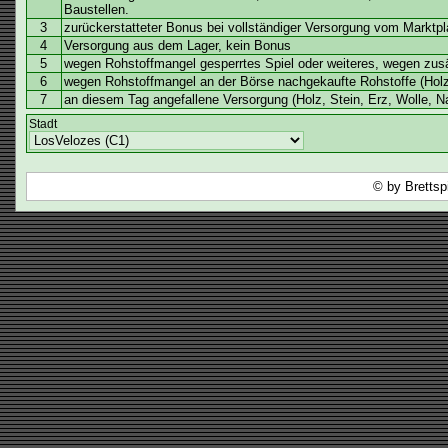
Baustellen.
3
zurückerstatteter Bonus bei vollständiger Versorgung vom Marktpla
4
Versorgung aus dem Lager, kein Bonus
5
wegen Rohstoffmangel gesperrtes Spiel oder weiteres, wegen zusä
6
wegen Rohstoffmangel an der Börse nachgekaufte Rohstoffe (Holz
7
an diesem Tag angefallene Versorgung (Holz, Stein, Erz, Wolle, N
Stadt
© by Brettsp