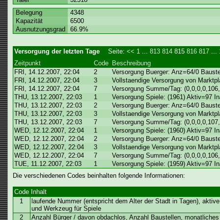
Belegung
4348
Kapazität
6500
Ausnutzungsgrad
66.9%
Versorgung der letzten Tage
Seite:
<<
1
...
813
814
815
816
817
...
Zeitpunkt
Code
Beschreibung
FRI, 14.12.2007, 22:04
2
Versorgung Buerger: Anz=64/0 Bauste
FRI, 14.12.2007, 22:04
3
Vollstaendige Versorgung von Marktpla
FRI, 14.12.2007, 22:04
7
Versorgung Summe/Tag: (0,0,0,0,106,
THU, 13.12.2007, 22:03
1
Versorgung Spiele: (1961) Aktiv=97 
THU, 13.12.2007, 22:03
2
Versorgung Buerger: Anz=64/0 Bauste
THU, 13.12.2007, 22:03
3
Vollstaendige Versorgung von Marktpla
THU, 13.12.2007, 22:03
7
Versorgung Summe/Tag: (0,0,0,0,107,
WED, 12.12.2007, 22:04
1
Versorgung Spiele: (1960) Aktiv=97 
WED, 12.12.2007, 22:04
2
Versorgung Buerger: Anz=64/0 Bauste
WED, 12.12.2007, 22:04
3
Vollstaendige Versorgung von Marktpla
WED, 12.12.2007, 22:04
7
Versorgung Summe/Tag: (0,0,0,0,106,
TUE, 11.12.2007, 22:03
1
Versorgung Spiele: (1959) Aktiv=97 
Die verschiedenen Codes beinhalten folgende Informationen:
Code
Inhalt
1
laufende Nummer (entspricht dem Alter der Stadt in Tagen), aktiv
und Werkzeug für Spiele
2
Anzahl Bürger / davon obdachlos, Anzahl Baustellen, monatlich