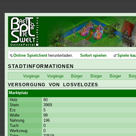
Online Spielclient
herunterladen.
Sofort spielen
Spiele ka
STADTINFORMATIONEN
Vorgänge
Vorgänge
Bürger
Bürger
Bürger
Bür
VERSORGUNG VON LOSVELOZES
Marktplatz
Holz
80
Stein
3969
Erz
5
Wolle
98
Nahrung
196
Tuch
0
Werkzeug
0
Taler
32518