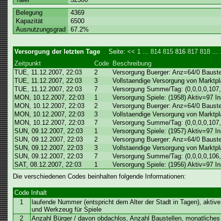
Belegung
4369
Kapazität
6500
Ausnutzungsgrad
67.2%
Versorgung der letzten Tage
Seite:
<<
1
...
814
815
816
817
818
...
Zeitpunkt
Code
Beschreibung
TUE, 11.12.2007, 22:03
2
Versorgung Buerger: Anz=64/0 Bauste
TUE, 11.12.2007, 22:03
3
Vollstaendige Versorgung von Marktpla
TUE, 11.12.2007, 22:03
7
Versorgung Summe/Tag: (0,0,0,0,107,
MON, 10.12.2007, 22:03
1
Versorgung Spiele: (1958) Aktiv=97 
MON, 10.12.2007, 22:03
2
Versorgung Buerger: Anz=64/0 Bauste
MON, 10.12.2007, 22:03
3
Vollstaendige Versorgung von Marktpla
MON, 10.12.2007, 22:03
7
Versorgung Summe/Tag: (0,0,0,0,107,
SUN, 09.12.2007, 22:03
1
Versorgung Spiele: (1957) Aktiv=97 
SUN, 09.12.2007, 22:03
2
Versorgung Buerger: Anz=64/0 Bauste
SUN, 09.12.2007, 22:03
3
Vollstaendige Versorgung von Marktpla
SUN, 09.12.2007, 22:03
7
Versorgung Summe/Tag: (0,0,0,0,106,
SAT, 08.12.2007, 22:03
1
Versorgung Spiele: (1956) Aktiv=97 
Die verschiedenen Codes beinhalten folgende Informationen:
Code
Inhalt
1
laufende Nummer (entspricht dem Alter der Stadt in Tagen), aktiv
und Werkzeug für Spiele
2
Anzahl Bürger / davon obdachlos, Anzahl Baustellen, monatlich