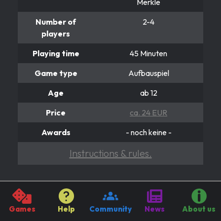
Merkle
Number of
2-4
players
Playing time
45 Minuten
Game type
Aufbauspiel
Age
ab 12
Price
ca. 24 EUR
Awards
- noch keine -
Instructions & rules.
ATTIKA
Da sollte doch mein Hafen hin :-/
Games
Help
Community
News
About us